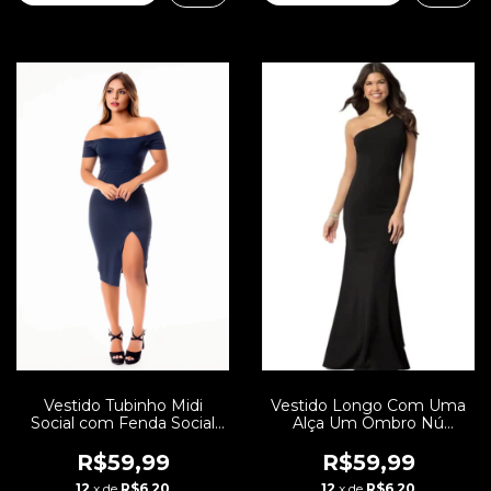
Vestido Tubinho Midi
Vestido Longo Com Uma
Social com Fenda Social
Alça Um Ombro Nú
ou Dia a Dia Ombro a
Feminino REF: VRP38
Ombro | REF: STY41
R$59,99
R$59,99
12
x de
R$6,20
12
x de
R$6,20