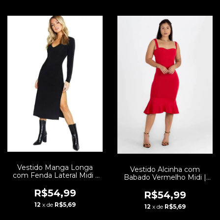
Vestido Manga Longa
Vestido Alcinha com
com Fenda Lateral Midi |
Babado Vermelho Midi |
REF: NCR001
REF:NR54
R$54,99
R$54,99
12
x de
R$5,69
12
x de
R$5,69