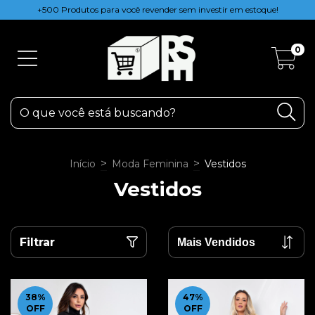
+500 Produtos para você revender sem investir em estoque!
0
>
>
Início
Moda Feminina
Vestidos
Vestidos
Filtrar
38
%
47
%
OFF
OFF