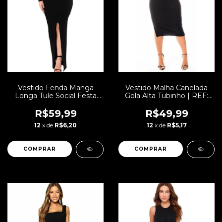
Vestido Fenda Manga
Vestido Malha Canelada
Longa Tule Social Festa
Gola Alta Tubinho | REF:
Longo | REF: VRP8
STY47
R$59,99
R$49,99
12
x de
R$6,20
12
x de
R$5,17
COMPRAR
COMPRAR