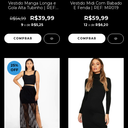
Vestido Manga Longa e
Vestido Midi Com Babado
Gola Alta Tubinho | REF:
E Fenda | REF: MR019
STY45
R$39,99
R$59,99
R$54,99
9
x de
R$5,25
12
x de
R$6,20
COMPRAR
COMPRAR
25
%
OFF