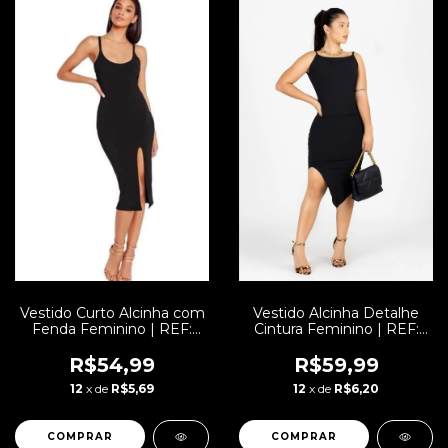
Vestido Curto Alcinha com
Vestido Alcinha Detalhe
Fenda Feminino | REF:
Cintura Feminino | REF:
VRP276
V156
R$54,99
R$59,99
12
x de
R$5,69
12
x de
R$6,20
COMPRAR
COMPRAR