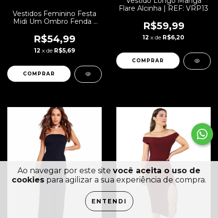
Vestido Longo Manga
Flare Alcinha | REF: VRP13
Vestidos Feminino Festa
Midi Um Ombro Fenda |
R$59,99
REF: NR22
R$54,99
12
x de
R$6,20
12
x de
R$5,69
COMPRAR
COMPRAR
Ao navegar por este site
você aceita o uso de
cookies
para agilizar a sua experiência de compra.
ENTENDI