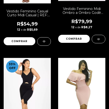
Vestido Feminino Midi
Vestido Feminino Casual
Ombro a Ombro Godê
Curto Midi Casual | REF:
Preto | VRP304
VRP277
R$79,99
R$54,99
12
x de
R$8,27
12
x de
R$5,69
COMPRAR
COMPRAR
33
%
OFF