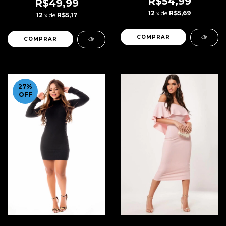
R$54,99
Social ou Dia a Dia Regata
R$49,99
| REF: STY43
12
x de
R$5,69
12
x de
R$5,17
COMPRAR
COMPRAR
27
%
OFF