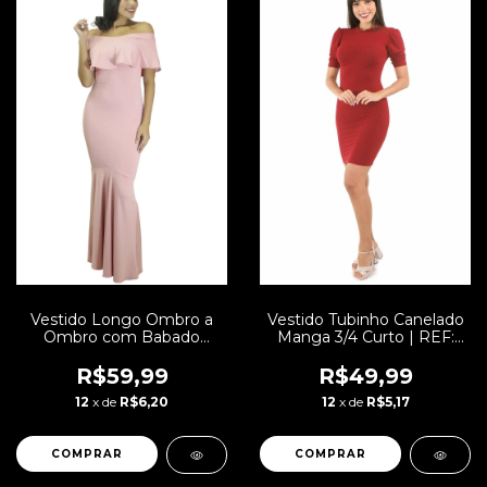
Vestido Longo Ombro a
Vestido Tubinho Canelado
Ombro com Babado
Manga 3/4 Curto | REF:
Elegante e Rabo de
VXN07
Sereia Festa | REF: VK4
R$59,99
R$49,99
12
x de
R$6,20
12
x de
R$5,17
COMPRAR
COMPRAR