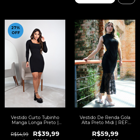
27
%
OFF
Vestido Curto Tubinho
Vestido De Renda Gola
Manga Longa Preto |
Alta Preto Midi | REF:
NR23
VRP3
R$39,99
R$59,99
R$54,99