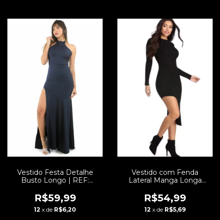
Vestido Festa Detalhe
Vestido com Fenda
Busto Longo | REF:
Lateral Manga Longa
VXN14
Curto | REF: VRP31
R$59,99
R$54,99
12
x de
R$6,20
12
x de
R$5,69