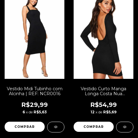
Vestido Midi Tubinho com
Vestido Curto Manga
Alcinha | REF: NCR0016
Longa Costa Nua
Canelado | REF:
NCR0008
R$29,99
R$54,99
6
x de
R$5,63
12
x de
R$5,69
COMPRAR
COMPRAR