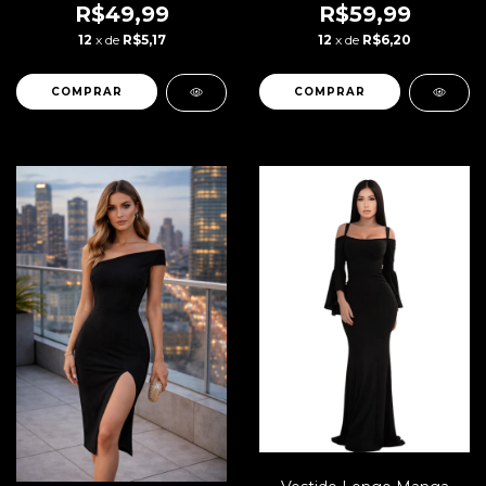
Dia a Dia | REF: STY20
R$49,99
R$59,99
12
x de
R$5,17
12
x de
R$6,20
COMPRAR
COMPRAR