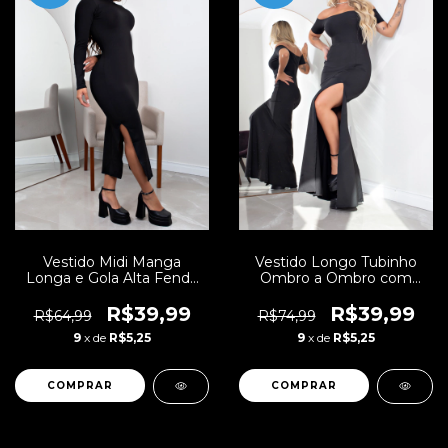
Vestido Midi Manga
Vestido Longo Tubinho
Longa e Gola Alta Fenda
Ombro a Ombro com
Preto | NR8
Fenda Preto | NR12
R$39,99
R$39,99
R$64,99
R$74,99
9
x de
R$5,25
9
x de
R$5,25
COMPRAR
COMPRAR