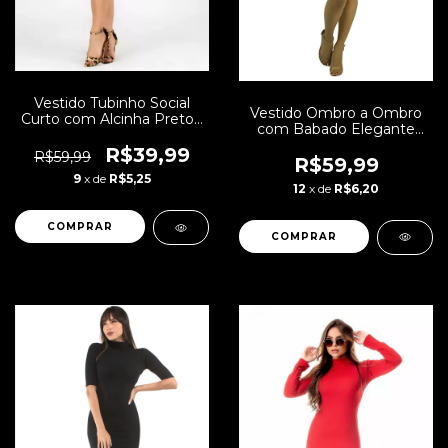
Vestido Tubinho Social
Vestido Ombro a Ombro
Curto com Alcinha Preto |
com Babado Elegante
NR35
Tubinho | REF: VK10
R$39,99
R$59,99
R$59,99
9
x de
R$5,25
12
x de
R$6,20
COMPRAR
COMPRAR