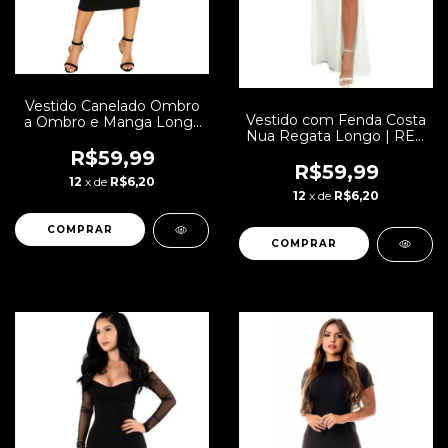
Vestido Canelado Ombro
Vestido com Fenda Costa
a Ombro e Manga Longa
Nua Regata Longo | REF:
Midi | REF: NCR0004
VRP26
R$59,99
R$59,99
12
x de
R$6,20
12
x de
R$6,20
COMPRAR
COMPRAR