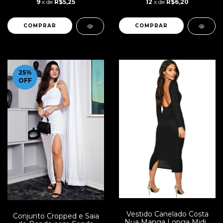
9
x de
R$5,25
12
x de
R$6,20
COMPRAR
COMPRAR
25
%
OFF
Vestido Canelado Costa
Conjunto Cropped e Saia
Nua Manga Longa Midi |