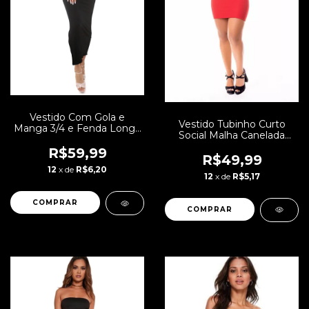
Vestido Com Gola e
Vestido Tubinho Curto
Manga 3/4 e Fenda Longo
Social Malha Canelada
| REF: VXN05
com Manga Longa e Gola
R$59,99
Alta Social ou Dia a Dia |
R$49,99
REF: STY46
12
x de
R$6,20
12
x de
R$5,17
COMPRAR
COMPRAR