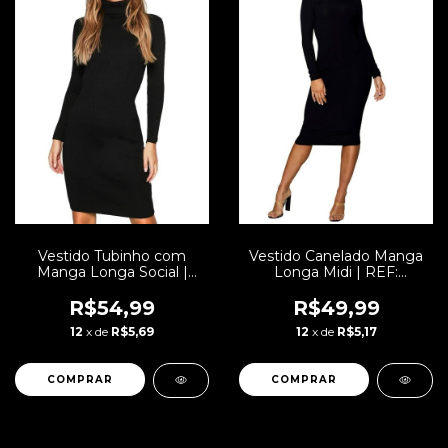
Vestido Tubinho com
Vestido Canelado Manga
Manga Longa Social |
Longa Midi | REF:
REF: NC0003
NCR0013
R$54,99
R$49,99
12
x de
R$5,69
12
x de
R$5,17
COMPRAR
COMPRAR