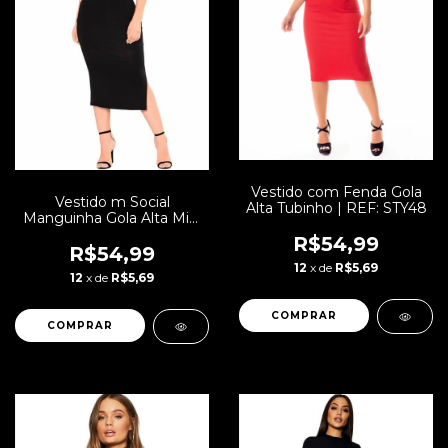
Vestido com Fenda Gola
Vestido m Social
Alta Tubinho | REF: STY48
Manguinha Gola Alta Midi
| REF: V00234
R$54,99
R$54,99
12
x de
R$5,69
12
x de
R$5,69
COMPRAR
COMPRAR