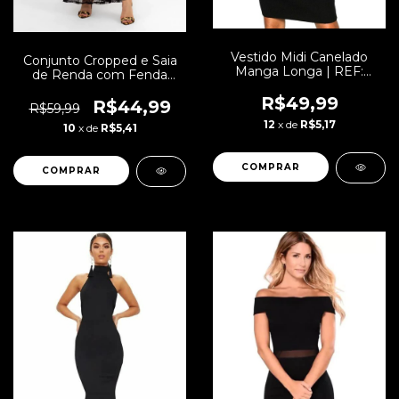
Vestido Midi Canelado
Conjunto Cropped e Saia
Manga Longa | REF:
de Renda com Fenda
NCR0003
Lateral Preto | C0001
R$49,99
R$44,99
R$59,99
12
x de
R$5,17
10
x de
R$5,41
COMPRAR
COMPRAR