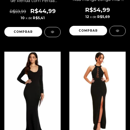
de Renda com Fenda
REF: NCR0006
Lateral Branco | C0001
R$54,99
R$44,99
R$59,99
12
x de
R$5,69
10
x de
R$5,41
COMPRAR
COMPRAR