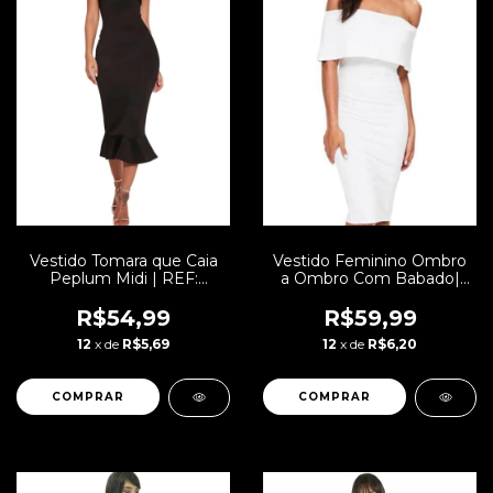
Vestido Tomara que Caia
Vestido Feminino Ombro
Peplum Midi | REF:
a Ombro Com Babado|
V00136
REF: VRP278
R$54,99
R$59,99
12
x de
R$5,69
12
x de
R$6,20
COMPRAR
COMPRAR