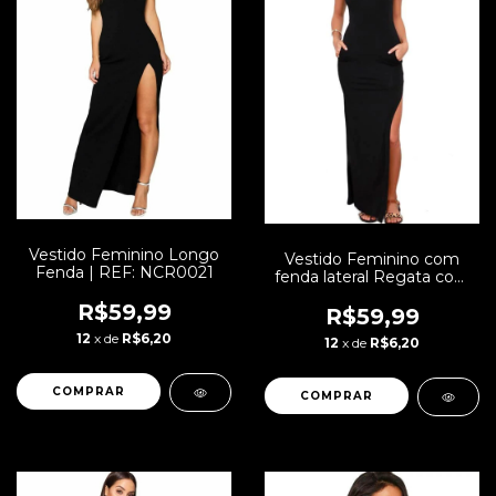
Vestido Feminino Longo
Vestido Feminino com
Fenda | REF: NCR0021
fenda lateral Regata com
Bolso Longo | REF:
R$59,99
VRP264
R$59,99
12
x de
R$6,20
12
x de
R$6,20
COMPRAR
COMPRAR