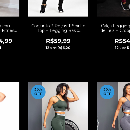
ça com
Conjunto 3 Peças T-Shirt +
Calça Leggin
 Fitness
Top + Legging Basic
de Tela + Cro
y | REF:
Conjunto Fitness | REF:
com Elástico
MTF100
Fitness | 
4,99
R$59,99
R$54
1
12
x de
R$6,20
12
x de
R
35
%
35
%
OFF
OFF