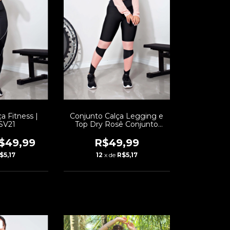
a Fitness |
Conjunto Calça Legging e
SV21
Top Dry Rosê Conjunto
Fitness | REF: LX147
$49,99
R$49,99
$5,17
12
x de
R$5,17