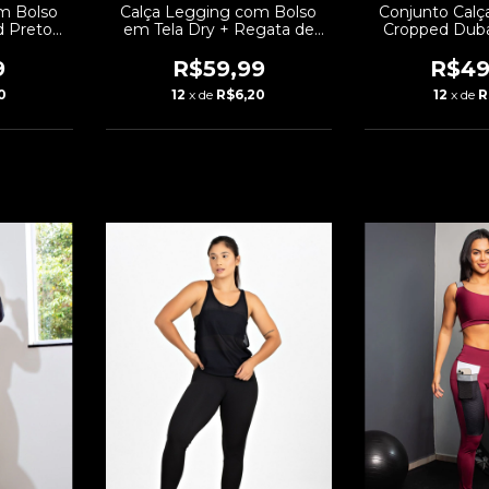
m Bolso
Calça Legging com Bolso
Conjunto Calç
d Preto
em Tela Dry + Regata de
Cropped Duba
onjunto
Tela + Top Tomara que Caia
Fitness | R
 CCA8
Preto Conjunto Fitness |
9
R$59,99
R$49
REF: FRD3
0
12
x de
R$6,20
12
x de
R