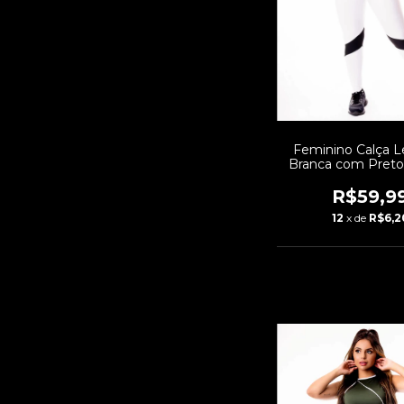
Feminino Calça 
Branca com Preto
Alta e Cropped A
Academia Conjunto
R$59,9
| REF: CSV
12
x de
R$6,2