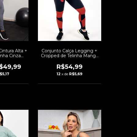
intura Alta +
Conjunto Calça Legging +
inha Cinza
Cropped de Telinha Manga
Elásticos
Longa com Detalhes em
ness | REF:
Terra Cota Conjunto Fitness
$49,99
R$54,99
5
| REF: LX147
$5,17
12
x de
R$5,69