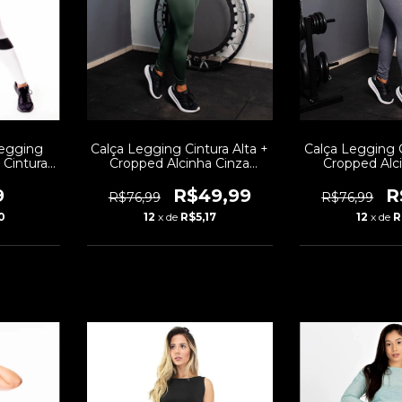
Calça Legging C
Legging
Calça Legging Cintura Alta +
Cropped Alc
 Cintura
Cropped Alcinha Cinza
Mescla com 
lcinha
Verde com Elásticos
Conjunto Fit
 Fitness
Conjunto Fitness | REF:
R
9
R$49,99
R$76,99
R$76,99
CCA
25
CCA5
12
x de
R
0
12
x de
R$5,17