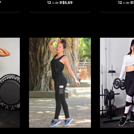
7
12
x de
R$5,69
12
x de
R