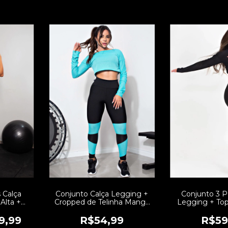
 Calça
Conjunto Calça Legging +
Conjunto 3 P
Alta +
Cropped de Telinha Manga
Legging + To
Marsala
Longa com Detalhes em
de Telinha 
EF: CCA5
Azul Turquesa Conjunto
Elásticos Conju
9,99
R$54,99
R$59
Fitness | REF: LX147
REF: 