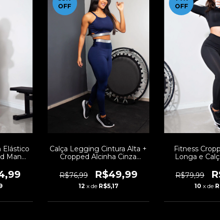
OFF
OFF
 Elástico
Calça Legging Cintura Alta +
Fitness Cro
ped Manga
Cropped Alcinha Cinza
Longa e Cal
Conjunto
Marinho com Elásticos
Preto Conjunt
 FRD6
Conjunto Fitness | REF:
REF: L
4,99
R$49,99
R
R$76,99
R$79,99
CCA5
9
12
x de
R$5,17
10
x de
R