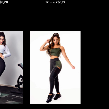
$6,20
12
x de
R$5,17