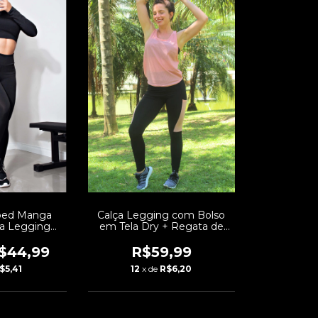
pped Manga
Calça Legging com Bolso
ça Legging
em Tela Dry + Regata de
o Fitness |
Tela + Top Tomara que Caia
X103
Preto com Rosé Conjunto
$44,99
R$59,99
Fitness | REF: FRD3
$5,41
12
x de
R$6,20