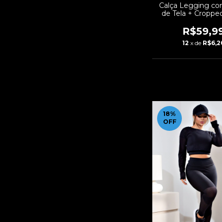
Calça Legging co
de Tela + Croppe
com Elásticos C
Fitness | REF:
R$59,9
12
x de
R$6,2
18
%
OFF