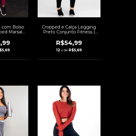
g com Bolso
Cropped e Calça Legging
pped Marsala
Preto Conjunto Fitness |
s Conjunto
REF: LX98
REF: CCA8
,99
R$54,99
$5,69
12
x de
R$5,69