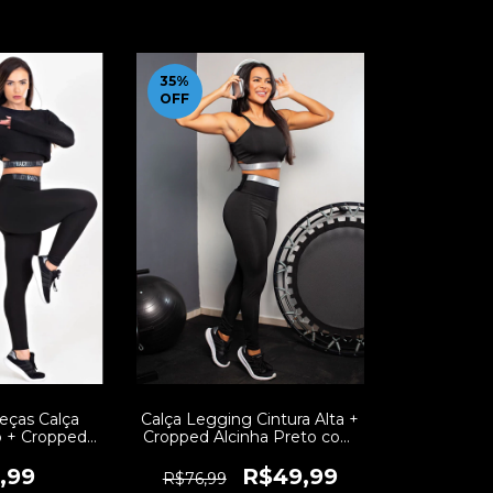
35
%
OFF
eças Calça
Calça Legging Cintura Alta +
p + Cropped
Cropped Alcinha Preto com
Preto com
Elásticos Conjunto Fitness |
nto Fitness |
REF: CCA5
,99
R$49,99
R$76,99
CCA9