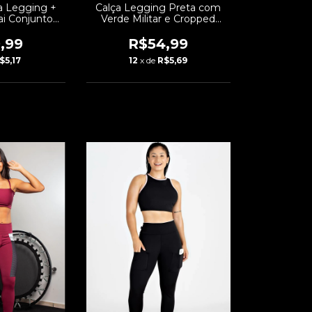
a Legging +
Calça Legging Preta com
i Conjunto
Verde Militar e Cropped
EF: LX147
Alcinha Conjunto Fitness |
REF: CSV10
,99
R$54,99
$5,17
12
x de
R$5,69