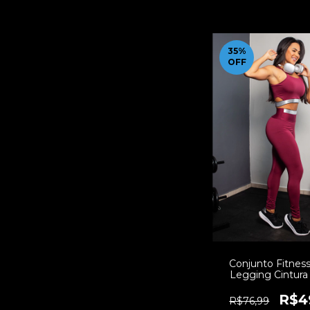
35
%
OFF
Conjunto Fitness
Legging Cintura 
Cropped Alcinha 
com Elásticos | R
R$4
R$76,99