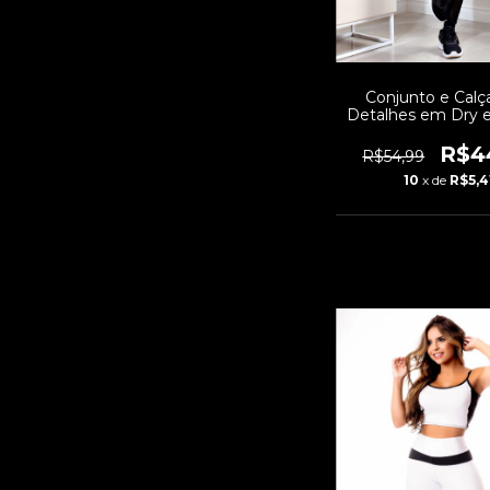
Conjunto e Cal
Detalhes em Dry e
Cropped de Tela Dr
CSV11
R$4
R$54,99
10
x de
R$5,4