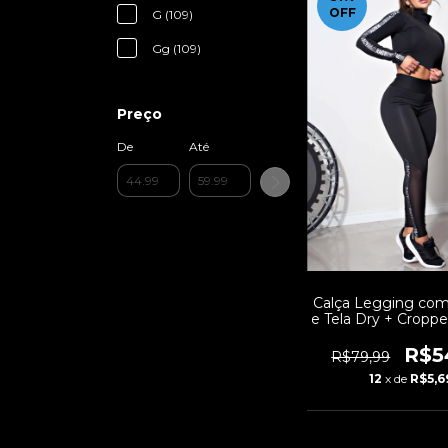
OFF
G (109)
Gg (109)
Preço
De
Até
Calça Legging com
e Tela Dry + Crop
Longa Gola Alta 
Fitness | REF:
R$5
R$79,99
12
x de
R$5,6