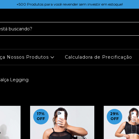
+500 Produtos para você revender sem investir em estoque!
ça Nossos Produtos
Calculadora de Precificação
alça Legging
17
%
29
%
OFF
OFF