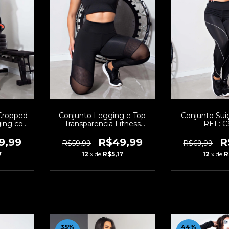
 Cropped
Conjunto Legging e Top
Conjunto Suiç
ging com
Transparencia Fitness
REF: C
: LX81
Feminino Calça | REF: LX128
9,99
R$49,99
R
R$59,99
R$69,99
7
12
x de
R$5,17
12
x de
R
35
%
44
%