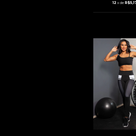
12
x de
R$5,1