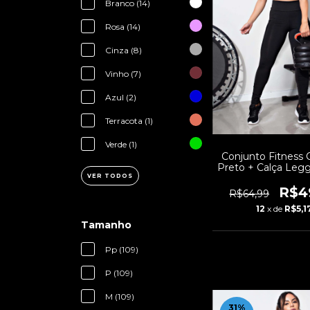
Branco (14)
Rosa (14)
Cinza (8)
Vinho (7)
Azul (2)
Terracota (1)
Verde (1)
Conjunto Fitness
Preto + Calça Leg
Bolso Tela | REF
VER TODOS
R$4
R$64,99
12
x de
R$5,1
Tamanho
Pp (109)
P (109)
M (109)
31
%