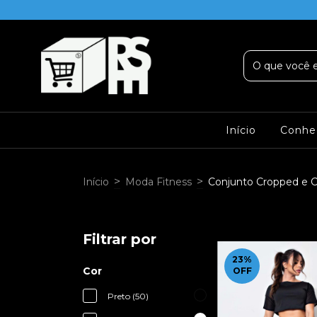
Início
Conhe
>
>
Início
Moda Fitness
Conjunto Cropped e C
Filtrar por
23
%
Cor
OFF
Preto (50)