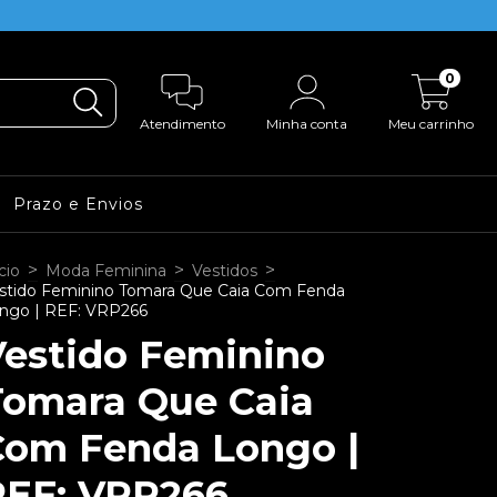
0
Atendimento
Minha conta
Meu carrinho
Prazo e Envios
>
>
>
cio
Moda Feminina
Vestidos
stido Feminino Tomara Que Caia Com Fenda
ngo | REF: VRP266
Vestido Feminino
Tomara Que Caia
Com Fenda Longo |
REF: VRP266