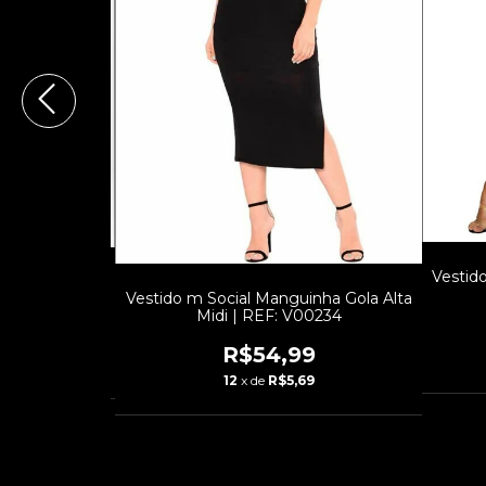
Vestid
m Gola Manga
Vestido m Social Manguinha Gola Alta
o | REF: VRP7
Midi | REF: V00234
9
R$54,99
0
12
x de
R$5,69