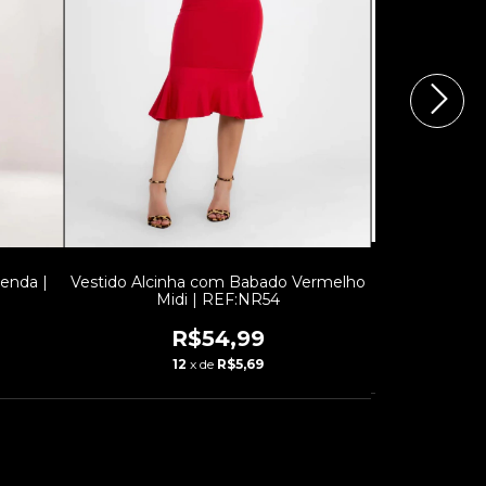
Vestido Femi
enda |
Vestido Alcinha com Babado Vermelho
Midi | REF:NR54
R$54,99
1
12
x de
R$5,69