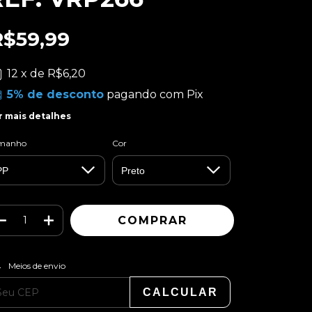
R$59,99
12
x de
R$6,20
5% de desconto
pagando com Pix
r mais detalhes
manho
Cor
ALTERAR CEP
regas para o CEP:
Meios de envio
CALCULAR