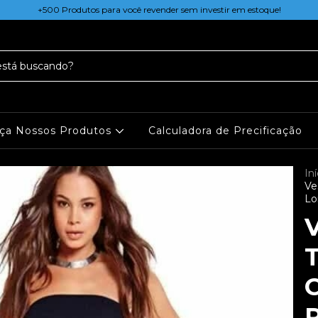
+500 Produtos para você revender sem investir em estoque!
ça Nossos Produtos
Calculadora de Precificação
Iní
Ve
Lo