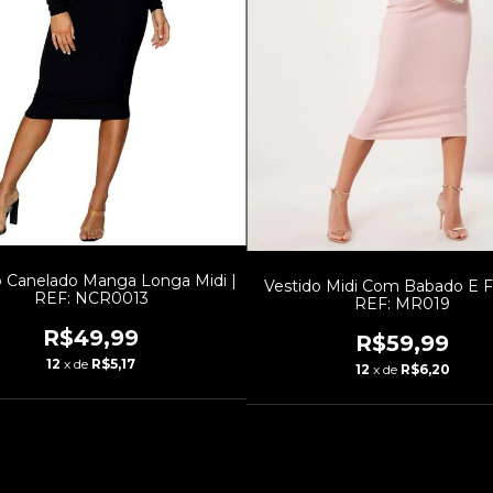
o Canelado Manga Longa Midi |
Vestido Midi Com Babado E F
REF: NCR0013
REF: MR019
R$49,99
R$59,99
12
x de
R$5,17
12
x de
R$6,20