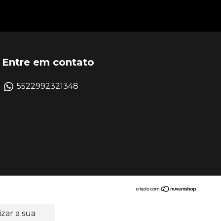
Entre em contato
5522992321348
izar a sua